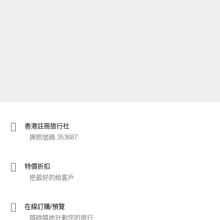
店長推薦
優質精選旅遊套餐
睇吓先!!
香港註冊旅行社
牌照號碼:353687
特價折扣
把最好的給客戶
在線訂購/預覽
隨時隨地計劃您的旅行