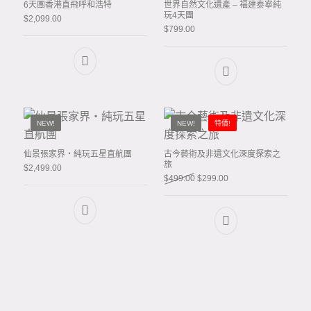
6天團香港直飛呼和浩特
世界自然文化遺產 – 福建泰寧純
玩4天團
$
2,099.00
$
799.00
NEW!
NEW!
特價!
仙景張家界・純玩五星直航團
古今藝術及非遺文化深度探索之
旅
$
2,499.00
Original price was: $499.00.
Current price is: $299
$
499.00
$
299.00