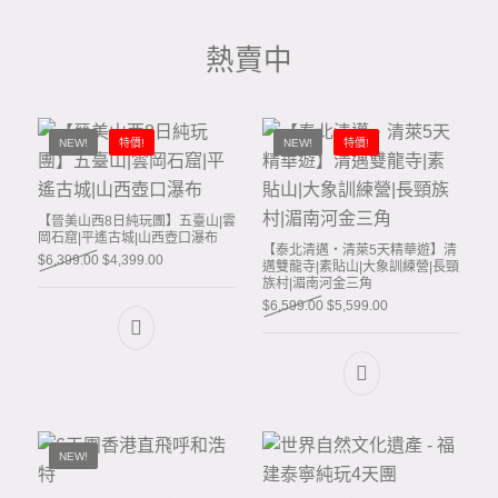
熱賣中
NEW!
特價!
NEW!
特價!
【晉美山西8日純玩團】五臺山|雲
岡石窟|平遙古城|山西壺口瀑布
【泰北清邁‧清萊5天精華遊】清
Original price was: $6,399.00.
Current price is: $4,399.00.
$
6,399.00
$
4,399.00
邁雙龍寺|素貼山|大象訓練營|長頸
族村|湄南河金三角
Original price was: $6,599.0
Current price is: $
$
6,599.00
$
5,599.00
NEW!